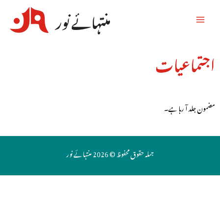
منتہائے نور
اجتماعیات
مضمون جلد آ رہا ہے۔
جملہ حقوق محفوظ © 2026 منتہائے نور