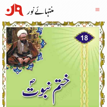
منتہائے نور