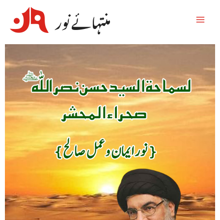
منتہائے نور