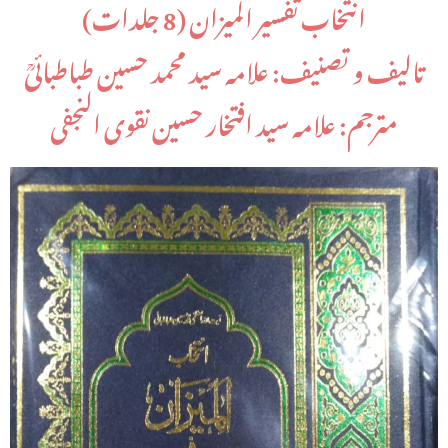
انتخاب تفسیر المیزان (8 جلدات)
تالیف و تصنیف: علامہ سید محمد حسین طباطبائیؒ
مترجم: علامہ سید افتخار حسین نقوی النجفی